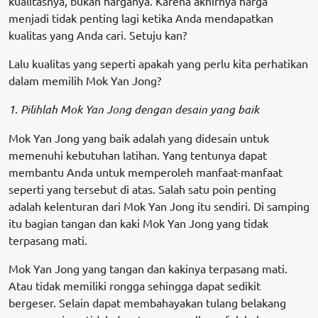
kualitasnya, bukan harganya. Karena akhirnya harga
menjadi tidak penting lagi ketika Anda mendapatkan
kualitas yang Anda cari. Setuju kan?
Lalu kualitas yang seperti apakah yang perlu kita perhatikan
dalam memilih Mok Yan Jong?
1. Pilihlah Mok Yan Jong dengan desain yang baik
Mok Yan Jong yang baik adalah yang didesain untuk
memenuhi kebutuhan latihan. Yang tentunya dapat
membantu Anda untuk memperoleh manfaat-manfaat
seperti yang tersebut di atas. Salah satu poin penting
adalah kelenturan dari Mok Yan Jong itu sendiri. Di samping
itu bagian tangan dan kaki Mok Yan Jong yang tidak
terpasang mati.
Mok Yan Jong yang tangan dan kakinya terpasang mati.
Atau tidak memiliki rongga sehingga dapat sedikit
bergeser. Selain dapat membahayakan tulang belakang