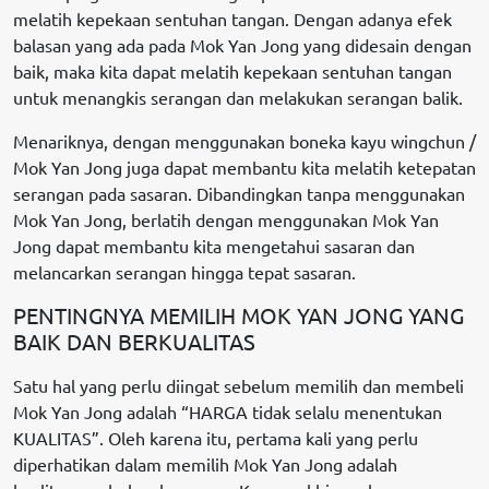
melatih kepekaan sentuhan tangan. Dengan adanya efek
balasan yang ada pada Mok Yan Jong yang didesain dengan
baik, maka kita dapat melatih kepekaan sentuhan tangan
untuk menangkis serangan dan melakukan serangan balik.
Menariknya, dengan menggunakan boneka kayu wingchun /
Mok Yan Jong juga dapat membantu kita melatih ketepatan
serangan pada sasaran. Dibandingkan tanpa menggunakan
Mok Yan Jong, berlatih dengan menggunakan Mok Yan
Jong dapat membantu kita mengetahui sasaran dan
melancarkan serangan hingga tepat sasaran.
PENTINGNYA MEMILIH MOK YAN JONG YANG
BAIK DAN BERKUALITAS
Satu hal yang perlu diingat sebelum memilih dan membeli
Mok Yan Jong adalah “HARGA tidak selalu menentukan
KUALITAS”. Oleh karena itu, pertama kali yang perlu
diperhatikan dalam memilih Mok Yan Jong adalah