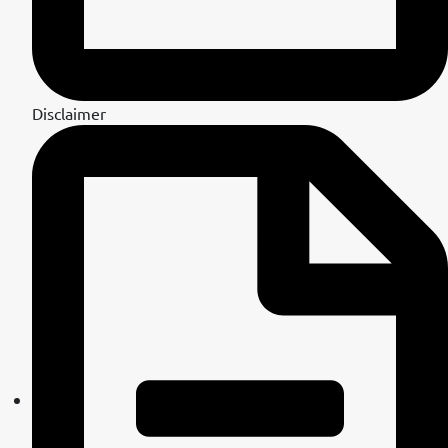
Disclaimer