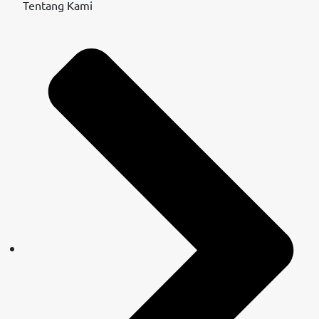
Tentang Kami